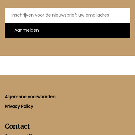
E-
mailadres
Aanmelden
Footer
Algemene voorwaarden
Privacy Policy
Contact