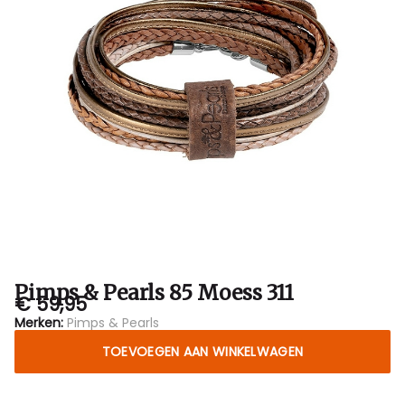
Bubbles
Sluis
Pimps & Pearls 85 Moess 311
€ 59,95
Merken:
Pimps & Pearls
TOEVOEGEN AAN WINKELWAGEN