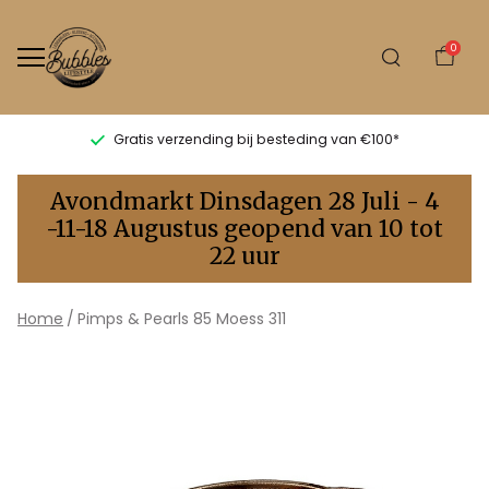
0
Gratis verzending bij besteding van €100*
Pimps
Avondmarkt Dinsdagen 28 Juli - 4
&
-11-18 Augustus geopend van 10 tot
22 uur
Pearls
85
Home
Pimps & Pearls 85 Moess 311
Moess
311
-