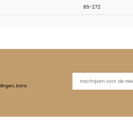
85-272
E-
mailadres
ingen, Extra