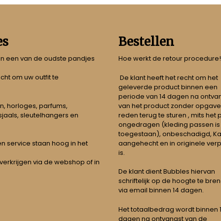
es
Bestellen
 in een van de oudste pandjes
Hoe werkt de retour procedure!
echt om uw outfit te
De klant heeft het recht om het
geleverde product binnen een
periode van 14 dagen na ontva
n, horloges, parfums,
van het product zonder opgave
jaals, sleutelhangers en
reden terug te sturen , mits het
ongedragen (kleding passen is
toegestaan), onbeschadigd, Ka
aangehecht en in originele ver
t en service staan hoog in het
is.
 verkrijgen via de webshop of in
De klant dient Bubbles hiervan
schriftelijk op de hoogte te bre
via email binnen 14 dagen.
Het totaalbedrag wordt binnen 1 
dagen na ontvangst van de