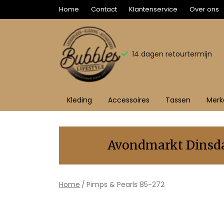
Home
Contact
Klantenservice
Over ons
14 dagen retourtermijn
Kleding
Accessoires
Tassen
Merk
Pimps
&
Avondmarkt Dinsdag
Pearls
85-
Home
Pimps & Pearls 85-272
272