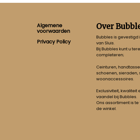
Footer
Over Bubbl
Algemene
voorwaarden
Bubbles is gevestigd
Privacy Policy
van Sluis.
Bij Bubbles kunt u ter
completeren;
Ceinturen, handtasse
schoenen, sieraden, s
woonaccessoires.
Exclusiviteit, kwalitei
vaandel bij Bubbles.
Ons assortiment is te
de winkel.