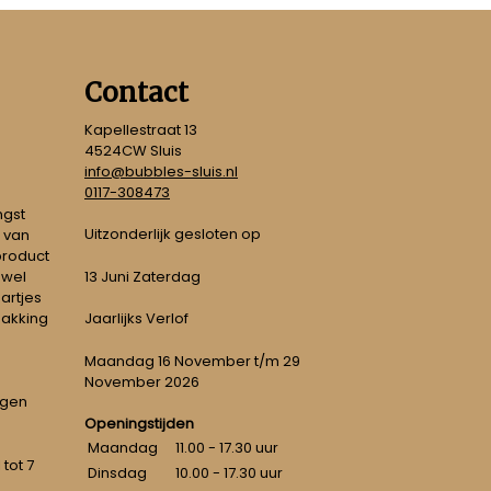
Contact
Kapellestraat 13
4524CW Sluis
info@bubbles-sluis.nl
0117-308473
ngst
Uitzonderlijk gesloten op
 van
 product
 wel
13 Juni Zaterdag
artjes
pakking
Jaarlijks Verlof
Maandag 16 November t/m 29
November 2026
ngen
Openingstijden
Maandag
11.00 - 17.30 uur
tot 7
Dinsdag
10.00 - 17.30 uur