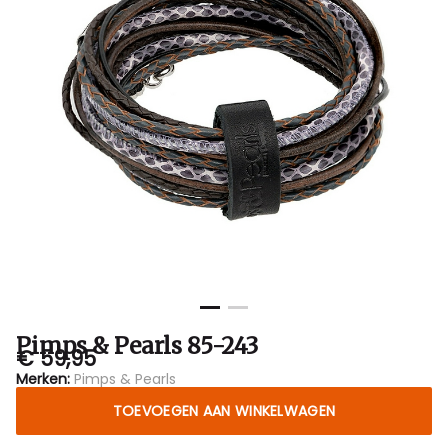
Sluis
Pimps & Pearls 85-243
€ 59,95
Merken:
Pimps & Pearls
TOEVOEGEN AAN WINKELWAGEN