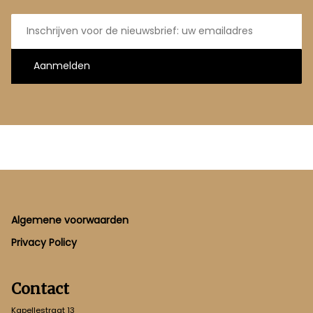
E-
mailadres
Aanmelden
Footer
Algemene voorwaarden
Privacy Policy
Contact
Kapellestraat 13