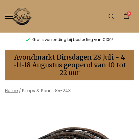
0
Gratis verzending bij besteding van €100*
Pimps
Avondmarkt Dinsdagen 28 Juli - 4
&
-11-18 Augustus geopend van 10 tot
22 uur
Pearls
85-
Home
Pimps & Pearls 85-243
243
-
Bubbles