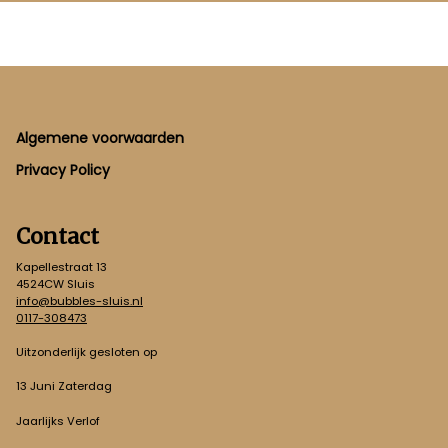
Footer
Algemene voorwaarden
Privacy Policy
Contact
Kapellestraat 13
4524CW Sluis
info@bubbles-sluis.nl
0117-308473
Uitzonderlijk gesloten op
13 Juni Zaterdag
Jaarlijks Verlof