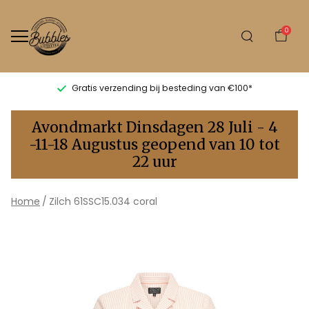
0
Gratis verzending bij besteding van €100*
Zilch
Avondmarkt Dinsdagen 28 Juli - 4
61SSC15.034
-11-18 Augustus geopend van 10 tot
22 uur
coral
-
Home
Zilch 61SSC15.034 coral
Bubbles
Sluis