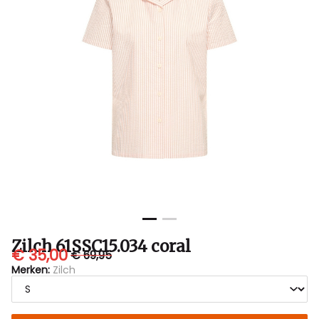
Zilch 61SSC15.034 coral
€ 35,00
€ 69,95
Merken:
Zilch