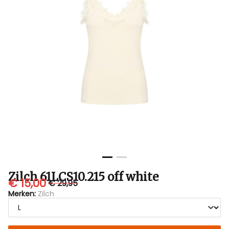
Zilch 61LCS10.215 off white
€ 15,00
€ 29,95
Merken:
Zilch