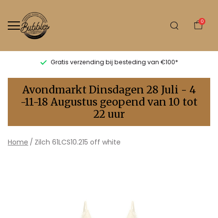
0
Gratis verzending bij besteding van €100*
Zilch
Avondmarkt Dinsdagen 28 Juli - 4
61LCS10.215
-11-18 Augustus geopend van 10 tot
22 uur
off
white
Home
Zilch 61LCS10.215 off white
-
Bubbles
Sluis