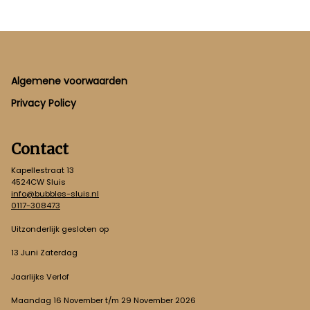
Footer
Algemene voorwaarden
Privacy Policy
Contact
Kapellestraat 13
4524CW Sluis
info@bubbles-sluis.nl
0117-308473
Uitzonderlijk gesloten op
13 Juni Zaterdag
Jaarlijks Verlof
Maandag 16 November t/m 29 November 2026