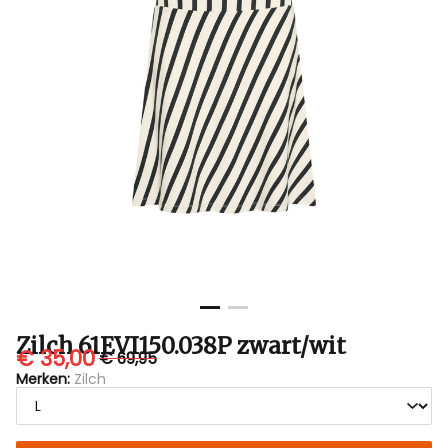
Zilch 61EVI150.038P zwart/wit
€ 35,00
€ 69,95
Merken:
Zilch