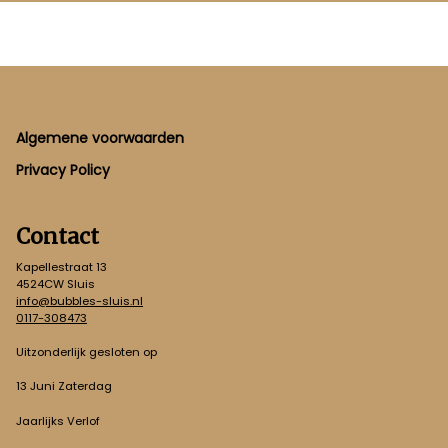
Footer
Algemene voorwaarden
Privacy Policy
Contact
Kapellestraat 13
4524CW Sluis
info@bubbles-sluis.nl
0117-308473
Uitzonderlijk gesloten op
13 Juni Zaterdag
Jaarlijks Verlof