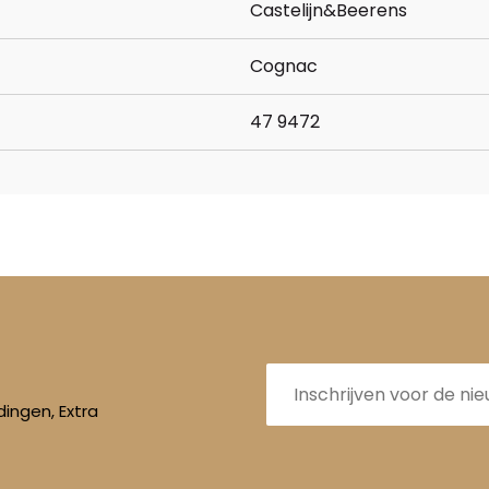
Castelijn&Beerens
Cognac
47 9472
E-
mailadres
ingen, Extra