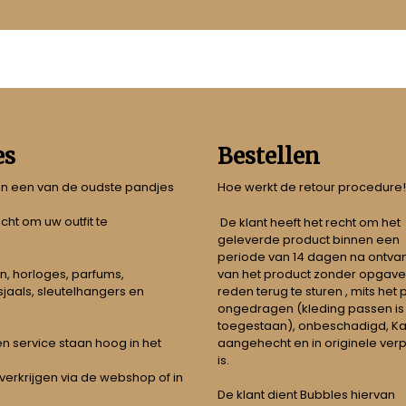
es
Bestellen
 in een van de oudste pandjes
Hoe werkt de retour procedure!
echt om uw outfit te
De klant heeft het recht om het
geleverde product binnen een
periode van 14 dagen na ontva
n, horloges, parfums,
van het product zonder opgave
jaals, sleutelhangers en
reden terug te sturen , mits het
ongedragen (kleding passen is
toegestaan), onbeschadigd, Ka
aangehecht en in originele ver
t en service staan hoog in het
is.
 verkrijgen via de webshop of in
De klant dient Bubbles hiervan