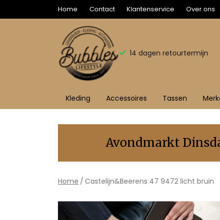
Home
Contact
Klantenservice
Over ons
14 dagen retourtermijn
Kleding
Accessoires
Tassen
Merk
Castelijn&Beerens
47
Avondmarkt Dinsdag
9472
licht
Home
Castelijn&Beerens 47 9472 licht bruin
bruin