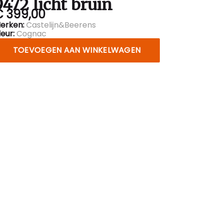
9472 licht bruin
€ 399,00
erken:
Castelijn&Beerens
leur:
Cognac
TOEVOEGEN AAN WINKELWAGEN