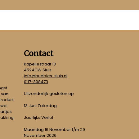
Contact
Kapellestraat 13
4524CW Sluis
info@bubbles-sluis.nl
0117-308473
ngst
Uitzonderlijk gesloten op
 van
 product
 wel
13 Juni Zaterdag
artjes
pakking
Jaarlijks Verlof
Maandag 16 November t/m 29
November 2026