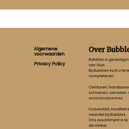
Footer
Over Bubbl
Algemene
voorwaarden
Bubbles is gevestigd
Privacy Policy
van Sluis.
Bij Bubbles kunt u ter
completeren;
Ceinturen, handtasse
schoenen, sieraden, s
woonaccessoires.
Exclusiviteit, kwalitei
vaandel bij Bubbles.
Ons assortiment is te
de winkel.