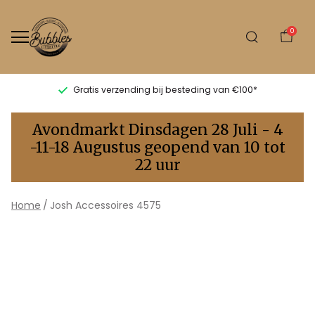
0
Gratis verzending bij besteding van €100*
Josh
Avondmarkt Dinsdagen 28 Juli - 4
Accessoires
-11-18 Augustus geopend van 10 tot
22 uur
4575
-
Home
Josh Accessoires 4575
Bubbles
Sluis