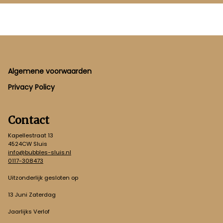
Footer
Algemene voorwaarden
Privacy Policy
Contact
Kapellestraat 13
4524CW Sluis
info@bubbles-sluis.nl
0117-308473
Uitzonderlijk gesloten op
13 Juni Zaterdag
Jaarlijks Verlof