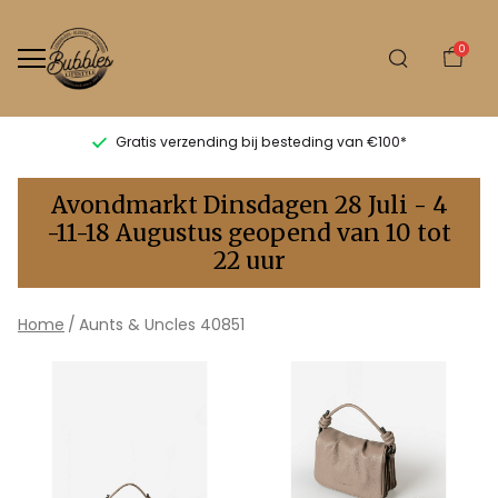
0
Gratis verzending bij besteding van €100*
Aunts
Avondmarkt Dinsdagen 28 Juli - 4
&
-11-18 Augustus geopend van 10 tot
22 uur
Uncles
40851
Home
Aunts & Uncles 40851
-
Bubbles
Sluis