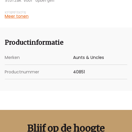
Stofzak voor opbergen

KENMERKEN

Meer tonen
Garantie: 2 jaar 

Lengte schouderriem: ca. 110 - 145 cm

Buitenafmetingen: ca. 19 x 5 x 14 cm
Productinformatie
Merken
Aunts & Uncles
Productnummer
40851
Blijf op de hoogte