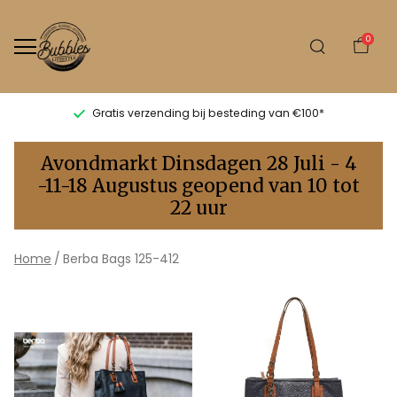
0
Gratis verzending bij besteding van €100*
Berba
Avondmarkt Dinsdagen 28 Juli - 4
Bags
-11-18 Augustus geopend van 10 tot
22 uur
125-
412
Home
Berba Bags 125-412
-
Bubbles
Sluis