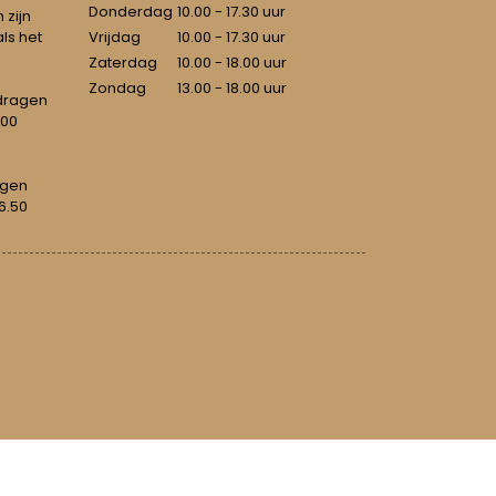
Donderdag
10.00 - 17.30 uur
 zijn
als het
Vrijdag
10.00 - 17.30 uur
Zaterdag
10.00 - 18.00 uur
Zondag
13.00 - 18.00 uur
dragen
100
agen
6.50