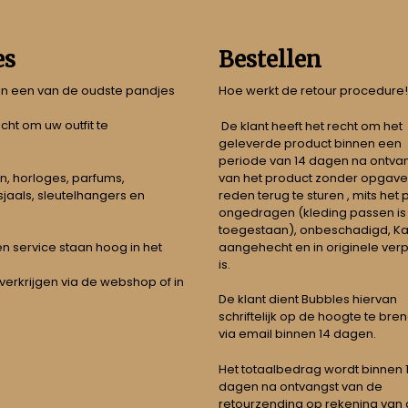
es
Bestellen
 in een van de oudste pandjes
Hoe werkt de retour procedure!
echt om uw outfit te
De klant heeft het recht om het
geleverde product binnen een
periode van 14 dagen na ontva
n, horloges, parfums,
van het product zonder opgave
jaals, sleutelhangers en
reden terug te sturen , mits het
ongedragen (kleding passen is
toegestaan), onbeschadigd, Ka
aangehecht en in originele ver
t en service staan hoog in het
is.
 verkrijgen via de webshop of in
De klant dient Bubbles hiervan
schriftelijk op de hoogte te bre
via email binnen 14 dagen.
Het totaalbedrag wordt binnen 1 
dagen na ontvangst van de
retourzending op rekening van