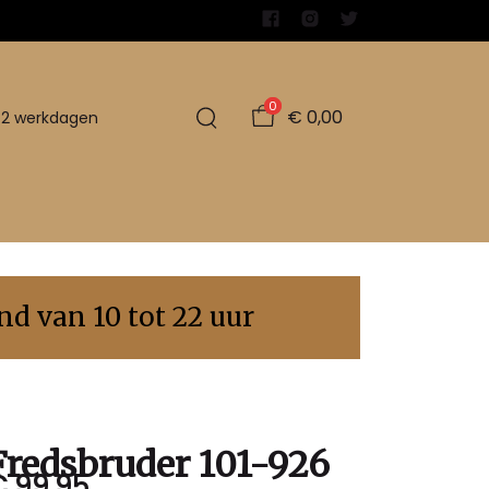
0
€ 0,00
1-2 werkdagen
d van 10 tot 22 uur
Fredsbruder 101-926
€ 99,95