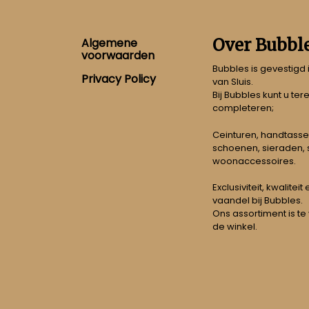
Footer
Over Bubbl
Algemene
voorwaarden
Bubbles is gevestigd
Privacy Policy
van Sluis.
Bij Bubbles kunt u ter
completeren;
Ceinturen, handtasse
schoenen, sieraden, s
woonaccessoires.
Exclusiviteit, kwalitei
vaandel bij Bubbles.
Ons assortiment is te
de winkel.