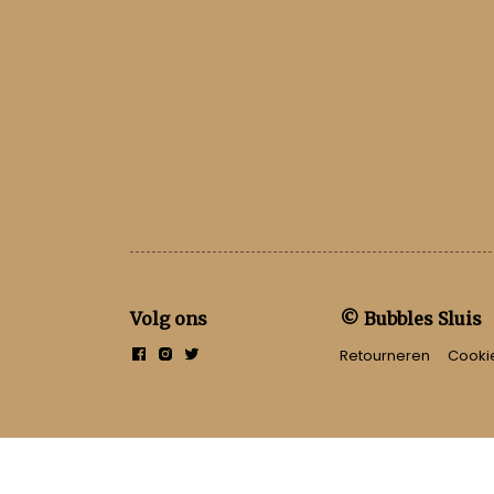
Volg ons
© Bubbles Sluis
Retourneren
Cooki