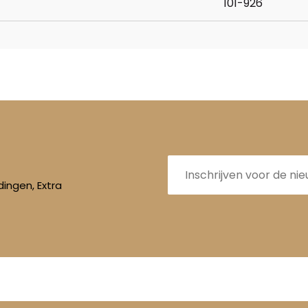
101-926
E-
mailadres
ingen, Extra