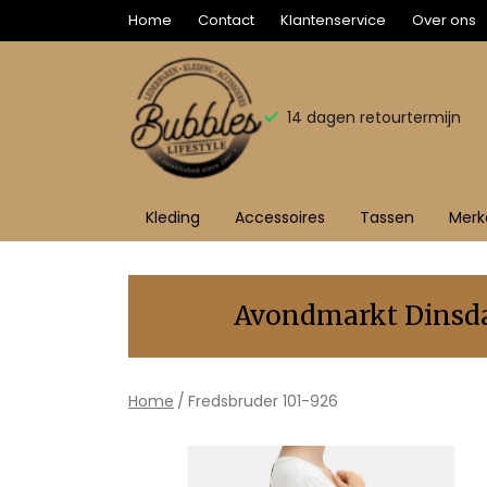
Home
Contact
Klantenservice
Over ons
14 dagen retourtermijn
Kleding
Accessoires
Tassen
Merk
Fredsbruder
101-
Avondmarkt Dinsdag
926
-
Home
Fredsbruder 101-926
Bubbles