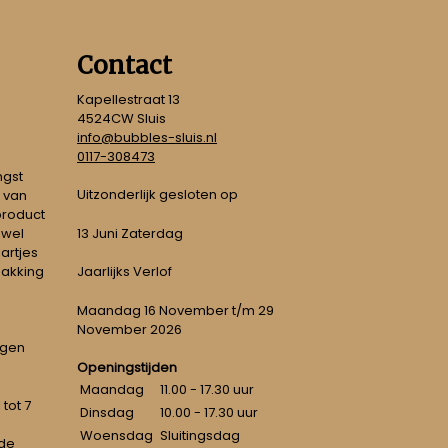
Contact
Kapellestraat 13
4524CW Sluis
info@bubbles-sluis.nl
0117-308473
ngst
Uitzonderlijk gesloten op
 van
 product
 wel
13 Juni Zaterdag
artjes
pakking
Jaarlijks Verlof
Maandag 16 November t/m 29
November 2026
ngen
Openingstijden
Maandag
11.00 - 17.30 uur
tot 7
Dinsdag
10.00 - 17.30 uur
Woensdag
Sluitingsdag
 de