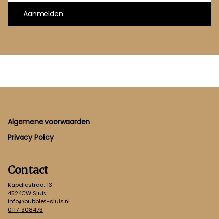
Aanmelden
Footer
Algemene voorwaarden
Privacy Policy
Contact
Kapellestraat 13
4524CW Sluis
info@bubbles-sluis.nl
0117-308473