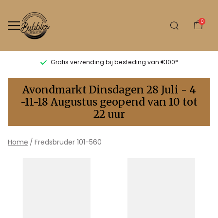
0
Gratis verzending bij besteding van €100*
Fredsbruder
Avondmarkt Dinsdagen 28 Juli - 4
101-
-11-18 Augustus geopend van 10 tot
22 uur
560
-
Home
Fredsbruder 101-560
Bubbles
Sluis