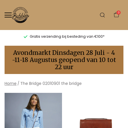
0
Gratis verzending bij besteding van €100*
The
Avondmarkt Dinsdagen 28 Juli - 4
Bridge
-11-18 Augustus geopend van 10 tot
22 uur
02010901
the
Home
The Bridge 02010901 the bridge
bridge
-
Bubbles