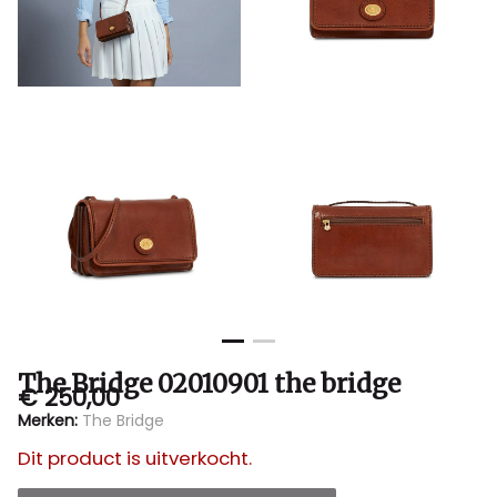
Sluis
The Bridge 02010901 the bridge
€ 250,00
Merken:
The Bridge
Dit product is uitverkocht.