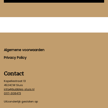
Footer
Algemene voorwaarden
Privacy Policy
Contact
Kapellestraat 13
4524CW Sluis
info@bubbles-sluis.nl
0117-308473
Uitzonderlijk gesloten op