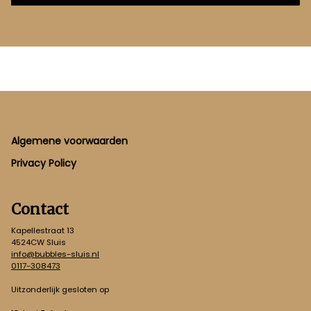
Footer
Algemene voorwaarden
Privacy Policy
Contact
Kapellestraat 13
4524CW Sluis
info@bubbles-sluis.nl
0117-308473
Uitzonderlijk gesloten op