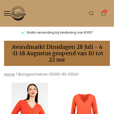
0
Gratis verzending bij besteding van €100*
Blutsgeschwister
Avondmarkt Dinsdagen 28 Juli - 4
001261-
-11-18 Augustus geopend van 10 tot
22 uur
161-
02041
Home
Blutsgeschwister 001261-161-02041
-
Bubbles
Sluis