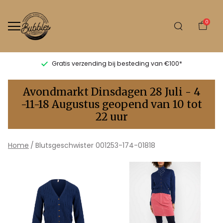
0
Gratis verzending bij besteding van €100*
Blutsgeschwister
Avondmarkt Dinsdagen 28 Juli - 4
001253-
-11-18 Augustus geopend van 10 tot
22 uur
174-
01818
Home
Blutsgeschwister 001253-174-01818
-
Bubbles
Sluis