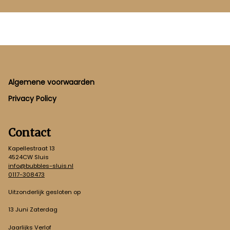
Footer
Algemene voorwaarden
Privacy Policy
Contact
Kapellestraat 13
4524CW Sluis
info@bubbles-sluis.nl
0117-308473
Uitzonderlijk gesloten op
13 Juni Zaterdag
Jaarlijks Verlof