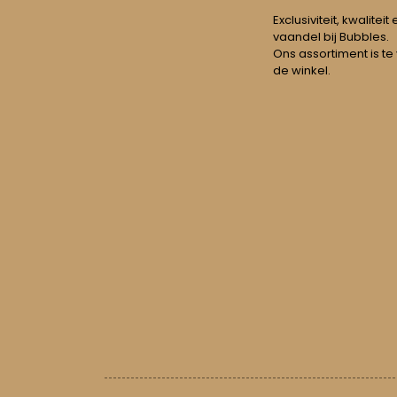
Exclusiviteit, kwalitei
vaandel bij Bubbles.
Ons assortiment is te
de winkel.