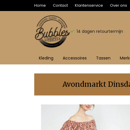
Home
Contact
Klantenservice
Over ons
14 dagen retourtermijn
Kleding
Accessoires
Tassen
Merk
Bubbles
Sluis
Avondmarkt Dinsdag