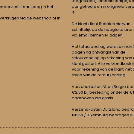
toegestaan), onbeschadigd, Ka
aangehecht en in originele ver
t en service staan hoog in het
is.
 verkrijgen via de webshop of in
De klant dient Bubbles hiervan
schriftelijk op de hoogte te bre
via email binnen 14 dagen.
Het totaalbedrag wordt binnen 1 
dagen na ontvangst van de
retourzending op rekening van
klant gestort. Alle verzendkosten
voor rekening van de klant, net 
risico van de retourzending.
Verzendkosten NL en Belgie be
€2,50 bij besteding onder de €
daarboven zijn gratis.
Verzendkosten Duitsland bedr
€6.50 / Luxemburg bedragen €