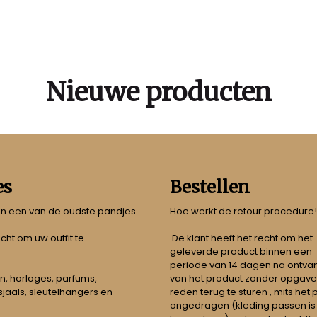
Nieuwe producten
es
Bestellen
 in een van de oudste pandjes
Hoe werkt de retour procedure!
echt om uw outfit te
De klant heeft het recht om het
geleverde product binnen een
periode van 14 dagen na ontva
n, horloges, parfums,
van het product zonder opgave
jaals, sleutelhangers en
reden terug te sturen , mits het
ongedragen (kleding passen is